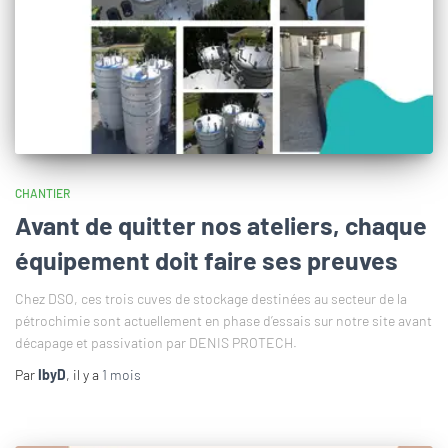
CHANTIER
Avant de quitter nos ateliers, chaque
équipement doit faire ses preuves
Chez DSO, ces trois cuves de stockage destinées au secteur de la
pétrochimie sont actuellement en phase d’essais sur notre site avant
décapage et passivation par DENIS PROTECH.
Par
IbyD
, il y a
1 mois