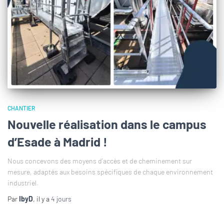
CHANTIER
Nouvelle réalisation dans le campus
d’Esade à Madrid !
Nous concevons des moyens d’accès et de cheminement sur
mesure, adaptés aux besoins spécifiques de chaque environnement
industriel.
Par
IbyD
, il y a
4 jours