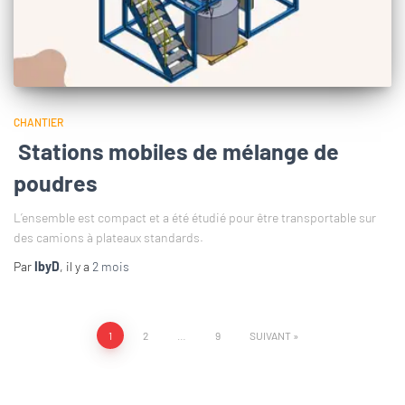
CHANTIER
Stations mobiles de mélange de
poudres
L’ensemble est compact et a été étudié pour être transportable sur
des camions à plateaux standards.
Par
IbyD
, il y a
2 mois
1
2
…
9
SUIVANT