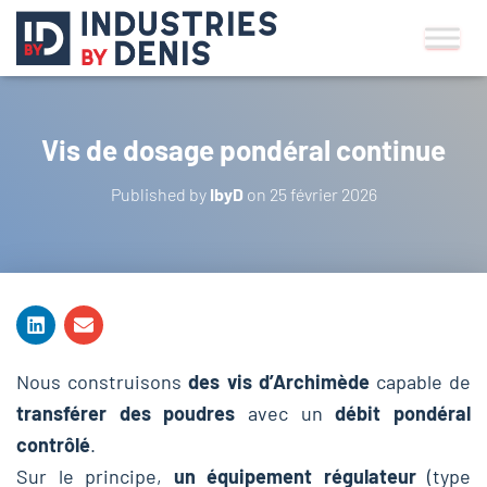
Vis de dosage pondéral continue
Published by
IbyD
on
25 février 2026
Nous construisons
des vis d’Archimède
capable de
transférer des poudres
avec un
débit pondéral
contrôlé
.
Sur le principe,
un équipement régulateur
(type