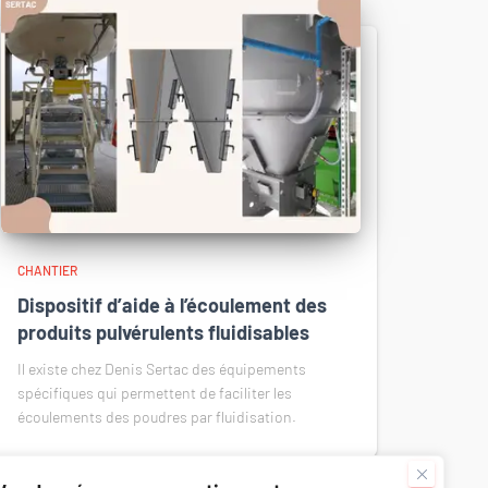
CHANTIER
Dispositif d’aide à l’écoulement des
produits pulvérulents fluidisables
Il existe chez Denis Sertac des équipements
spécifiques qui permettent de faciliter les
écoulements des poudres par fluidisation.