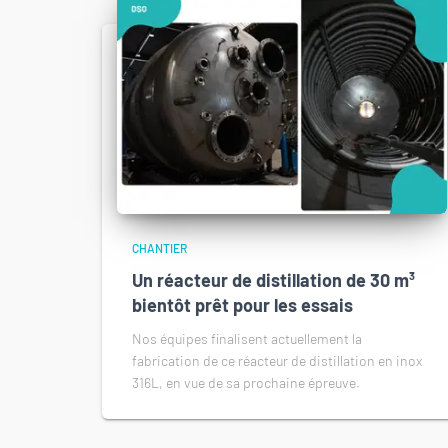
CHANTIER
Un réacteur de distillation de 30 m³
bientôt prêt pour les essais
Nos équipes finalisent actuellement la
fabrication de ce réacteur de distillation en inox
316L, en vue de sa prochaine épreuve.