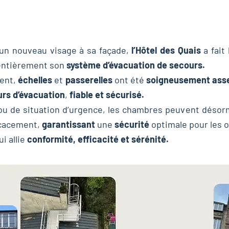
 un nouveau visage à sa façade,
l’Hôtel des Quais
a fait 
 entièrement son
système d’évacuation de secours.
ment,
échelles
et
passerelles
ont été
soigneusement ass
rs d’évacuation
,
fiable et sécurisé.
 ou de situation d’urgence, les chambres peuvent désor
icacement,
garantissant
une
sécurité
optimale pour les 
i allie
conformité, efficacité et sérénité.