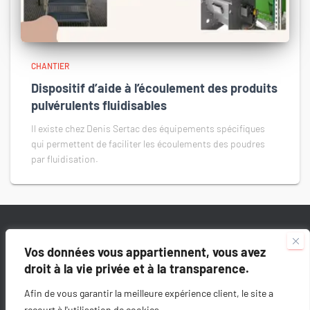
CHANTIER
Dispositif d’aide à l’écoulement des produits
pulvérulents fluidisables
Il existe chez Denis Sertac des équipements spécifiques
qui permettent de faciliter les écoulements des poudres
par fluidisation.
7 RUE DE MONTERRAD – 42500 LE CHAMBON-FEUGEROLLES
Vos données vous appartiennent, vous avez
droit à la vie privée et à la transparence.
COPYRIGHT © 2024 – CAMILLE BERTRAND
MENTIONS LÉGALES
Afin de vous garantir la meilleure expérience client, le site a
recourt à l'utilisation de cookies.