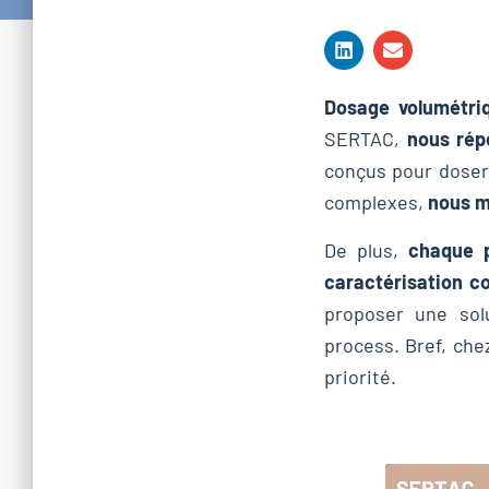
Dosage volumétri
SERTAC,
nous rép
conçus pour dose
complexes,
nous m
De plus,
chaque p
caractérisation c
proposer une so
process. Bref, che
priorité.